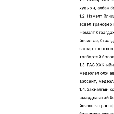
хувь хүн, албан 
1.2. Нэмэлт үйлч
эсвэл трансфер үйл
Нэмэлт бүтээгдэх
үйлчилгээ, бүтээ
загвар тоноглол
төлбөртэй боловч
1.3. ГАС ХХК-ий
мэдээлэл олж ава
вэбсайт, мэдээл
1.4. Захиалгын хү
шаардлагатай бө
үйлчлүүлэгч транс
баталгаажуулсан