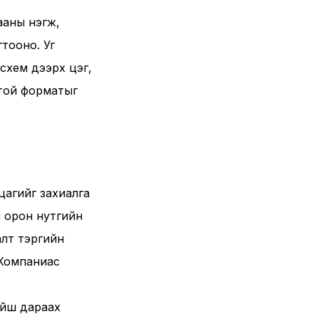
гааны нэгж,
тооно. Уг
 схем дээрх цэг,
жтой форматыг
цагийг захиалга
н орон нутгийн
алт тэргийн
 Компаниас
хойш дараах