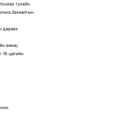
элснээр тухайн
рлэнэ.Захиалгын
ан дараах
ийн өмнө;
с 16 цагийн
гоно.