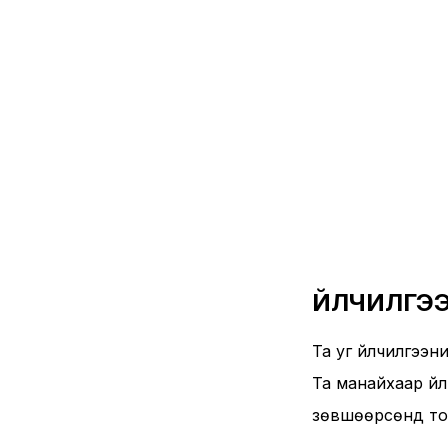
ҮЙЛЧИЛГЭ
Та уг үйлчилгээ
Та манайхаар үйл
зөвшөөрсөнд то