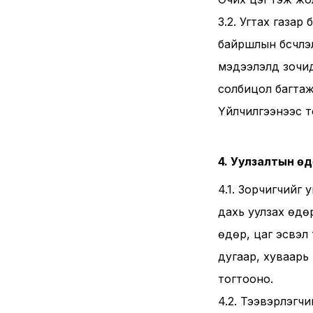
3.2. Угтах газар
байршлын бүсчлэ
мэдээлэлд зочид
солбицол багтаж
Үйлчилгээнээс т
4. Уулзалтын өд
4.1. Зорчигчийг
дахь уулзах өдө
өдөр, цаг эсвэл
дугаар, хуваарь
тогтооно.
4.2. Тээвэрлэгчи