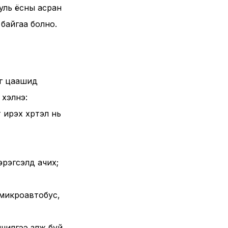
уль ёсны асран
 байгаа болно.
эг цаашид
 хэлнэ:
 ирэх хүртэл нь
эрэгсэлд ачих;
микроавтобус,
илгээ үзүүлж буй