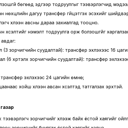
болзошгүй бөгөөд эдгээр тодруулгыг тээвэрлэгчид мэдэ
ан нөхцлийн дагуу трансфер гүйцэтгэх эсэхийг шийдвэ
лэгч хүлээн авсны дараа захиалгад тооцно.
ын хүсэлтийг нэмэлт тодруулга орж болзошгүйг харгалз
 авдаг:
л (3 зорчигчийн суудалтай): трансфер эхлэхээс 16 цаг
ал (6 хүртэлх зорчигчийн суудалтай): трансфер эхлэхээ
: трансфер эхлэхээс 24 цагийн өмнө;
аанаас хойш хүлээн авсан хүсэлтэд татгалзах эрхтэй.
 газар
эж тээвэрлэгч зорчигчийг хүлээж байх ёстой хаягийг ойл
лооч зорчигчийг буулгах ёстой хаягийг хэлнэ.