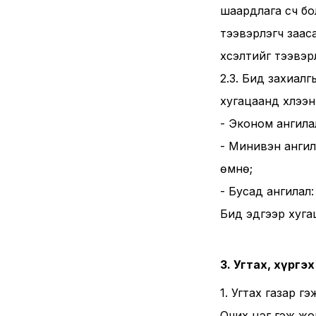
шаардлага үүсч 
тээвэрлэгч заас
хүсэлтийг тээвэр
2.3. Бид захиалг
хугацаанд хүлээн
- Эконом ангила
- Минивэн ангил
өмнө;
- Бусад ангилал
Бид эдгээр хугац
3. Угтах, хүргэх
1. Угтах газар г
Очих цэг гэж жо