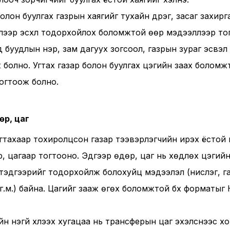
 болон буулгах газрын хаягийг тухайн дүүрэг, засаг захир
лээр эсхүл тодорхойлох боломжтой өөр мэдээллээр тог
 буудлын нэр, зам дагуух зогсоол, газрын зураг эсвэл
 болно. Угтах газар болон буулгах цэгийн заах болом
огтоож болно.
өр, цаг
 угтахаар тохиролцсон газар тээвэрлэгчийн ирэх ёстой 
р, цагаар тогтооно. Эдгээр өдөр, цаг нь хөдлөх цэгий
 тэдгээрийг тодорхойлж болохуйц мэдээлэл (нислэг, г
 г.м.) байна. Цагийг зааж өгөх боломжтой бүх форматыг
йн үнэгүй хүлээх хугацаа нь трансферын цаг эхэлснээс 