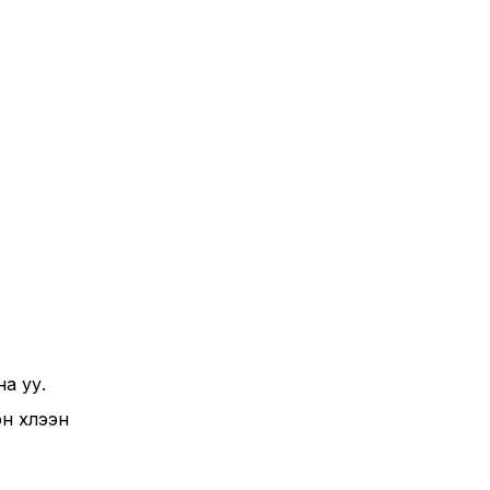
а уу.
н хүлээн