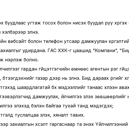
 буудлаас угтаж тосох болон нисэх буудал руу хүргэх 
элбэрээр үзүүлнэ.
йн вебсайт болон телефон утсаар дамжуулан хүргэлтий
 захиалгыг удирдана. ГАС ХХК-г цаашид “Компани”, "Би
эж нэрлэж болно.
йлчилгээг гардан гүйцэтгэгчийн өмнөөс агентын үүрэг гүй
бүтээгдэхүүнийг газар дээр нь үзүүлнэ. Бид дараах үүргийг хү
цэтгэхэд шаардлагатай бүх мэдээллийг танаас хүлээн авах
тээвэрлэгчид дамжуулах, үйлчилгээ үзүүлэх зөвшөөрлийг 
чилгээ үзүүлэхэд бэлэн байгаа тухай танд мэдэгдэх;
тгэлд туслалцаа үзүүлэх, хяналт тавих.
ээр захиалгын хүсэлт гаргаснаар та энэхүү Үйлчилгээний