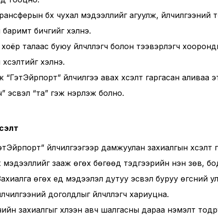
трансферын бүх чухал мэдээллийг агуулж, үйлчилгээний 
 баримт бичгийг хэлнэ.
ж хоёр талаас буюу үйлчлүүлэгч болон тээвэрлэгч хоорон
хүсэлтийг хэлнэ.
 гэж “ГэтЭйрпорт” үйлчилгээ авах хүсэлт гаргасан аливаа 
” эсвэл “та” гэж нэрлэж болно.
үсэлт
 “ГэтЭйрпорт” үйлчилгээгээр дамжуулан захиалгын хүсэлт 
х мэдээллийг зааж өгөх бөгөөд тэдгээрийн үнэн зөв, б
Захиалга өгөх үед мэдээлэл дутуу эсвэл буруу өгсний ул
йлчилгээний доголдлыг үйлчлүүлэгч хариуцна.
лэгчийн захиалгыг хүлээн авч шалгасны дараа нэмэлт тод