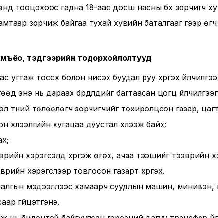
өнд тооцохоос гадна 18-аас доош насны бүх зорчигч ху
мтаар зорчиж байгаа тухай хувийн баталгааг үүгээр өгч
томъёо, тэдгээрийн тодорхойлолтууд
аас угтаж тосох болон нисэх буудал руу хүргэх үйлчилгэ
өөд энэ нь дараах бүрдлүүдийг багтаасан цогц үйлчилгээг
эл түүний төлөөлөгч зорчигчийг тохиролцсон газар, цагт
н хүлээлгийн хугацаа дуустал хүлээж байх;
ах;
эврийн хэрэгсэлд хүргэж өгөх, ачаа тээшийг тээврийн х
врийн хэрэгслээр товлосон газарт хүргэх.
иалгын мэдээллээс хамаарч суудлын машин, минивэн, 
аар гүйцэтгэнэ.
гэж нь бидэнтэй байгуулсан гэрээний дагуу трансфер үйлч