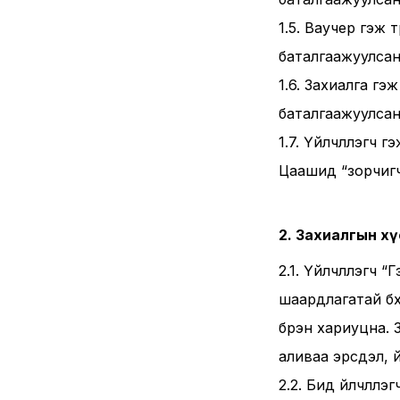
1.5. Ваучер гэж 
баталгаажуулсан
1.6. Захиалга гэ
баталгаажуулсан 
1.7. Үйлчлүүлэгч
Цаашид “зорчигч
2. Захиалгын х
2.1. Үйлчлүүлэгч
шаардлагатай бү
бүрэн хариуцна. 
аливаа эрсдэл, ү
2.2. Бид үйлчлүү