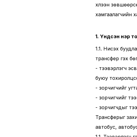
хүлээн зөвшөөрс
хамгаалагчийн ха
1. Үндсэн нэр 
1.1. Нисэх буудл
трансфер гэх бөг
- тээвэрлэгч эсв
буюу тохиролцсо
- зорчигчийг угт
- зорчигчийг тэ
- зорчигчдыг тээ
Трансферыг зах
автобус, автобус
1.1. Тээвэрлэгч 