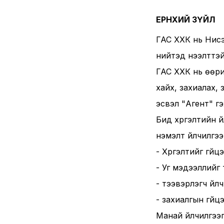
ЕРӨНХИЙ ЗҮЙЛ
ГАС ХХК нь Нисэх
нийтэд нээлттэй х
ГАС ХХК нь өөри
хайх, захиалах,
эсвэл "Агент" г
Бид хүргэлтийн ү
нэмэлт үйлчилгээ, 
- Хүргэлтийг гүй
- Уг мэдээллийг 
- тээвэрлэгч үйл
- захиалгын гүйцэ
Манай үйлчилгээг