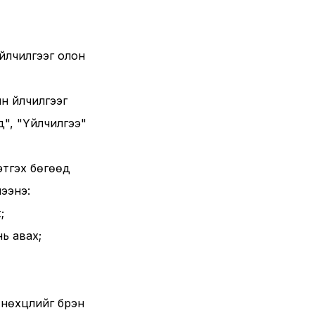
үйлчилгээг олон
н үйлчилгээг
д", "Үйлчилгээ"
цэтгэх бөгөөд
лээнэ:
;
нь авах;
 нөхцлийг бүрэн