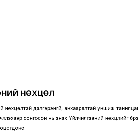
ЭНИЙ НӨХЦӨЛ
ний нөхцөлтэй дэлгэрэнгүй, анхааралтай уншиж танилцан
члүүлэхээр сонгосон нь энэхүү Үйлчилгээний нөхцлийг бүрэ
оцогдоно.