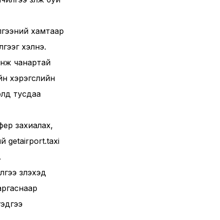
чилгээний хамтаар
илгээг хэлнэ.
шинж чанартай
ийн хэрэгслийн
олд тусдаа
фер захиалах,
getairport.taxi
.
гээ үзүүлэхэд
аргаснаар
гэдгээ