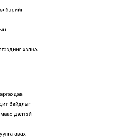
төлбөрийг
дын
этгээдийг хэлнэ.
гаргахдаа
одит байдлыг
маас үүдэлтэй
руулга авах