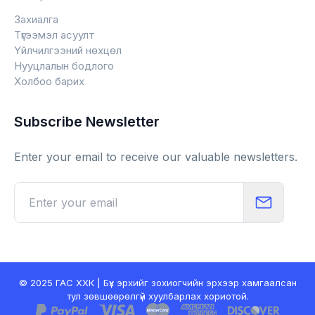
Захиалга
Түгээмэл асуулт
Үйлчилгээний нөхцөл
Нууцлалын бодлого
Холбоо барих
Subscribe Newsletter
Enter your email to receive our valuable newsletters.
© 2025 ГАС ХХК | Бүх эрхийг зохиогчийн эрхээр хамгаалсан
тул зөвшөөрөлгүй хуулбарлах хориотой.