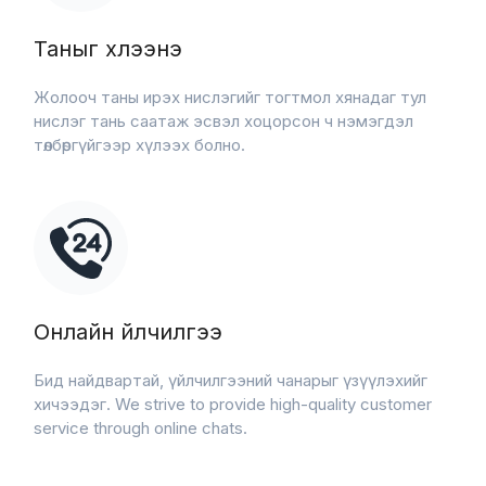
Таныг хүлээнэ
Жолооч таны ирэх нислэгийг тогтмол хянадаг тул
нислэг тань саатаж эсвэл хоцорсон ч нэмэгдэл
төлбөргүйгээр хүлээх болно.
Онлайн үйлчилгээ
Бид найдвартай, үйлчилгээний чанарыг үзүүлэхийг
хичээдэг. We strive to provide high-quality customer
service through online chats.