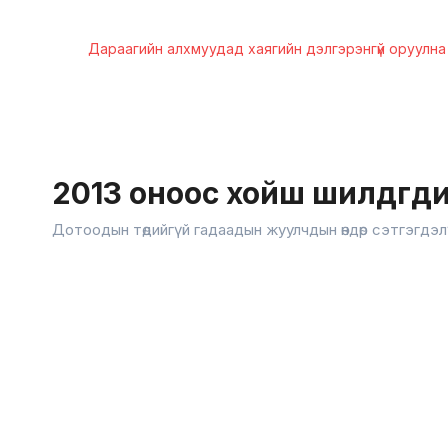
Дараагийн алхмуудад хаягийн дэлгэрэнгүй оруулна
2013 оноос хойш шилдгүүд
Дотоодын төдийгүй гадаадын жуулчдын өндөр сэтгэгдэл