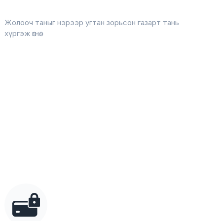
Жолооч таныг нэрээр угтан зорьсон газарт тань
хүргэж өгнө.