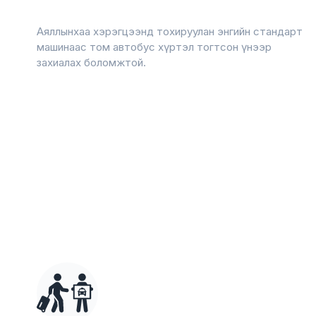
Аяллынхаа хэрэгцээнд тохируулан энгийн стандарт
машинаас том автобус хүртэл тогтсон үнээр
захиалах боломжтой.