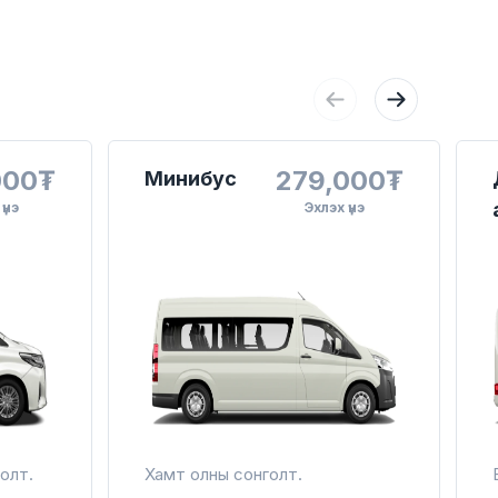
000₮
279,000₮
Минибус
үнэ
Эхлэх үнэ
голт.
Хамт олны сонголт.