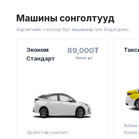
Машины сонголтууд
Зорчигчийн тоогоор бус машинаар үнэ бодогдоно.
89,000₮
Эконом
Такс
Стандарт
Эхлэх үнэ
Албан 
Эрэлттэй сонголт.
болох 