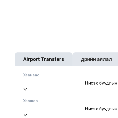
2013 оноос хойш.
Нисэх буудлын унааны н
Airport Transfers
Өдрийн аялал
платформ
Хаанаас
Нисэх буудлын
Хаашаа
Нисэх буудлын