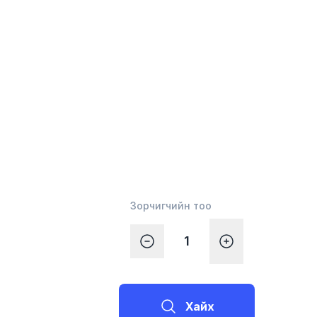
Зорчигчийн тоо
Хайх