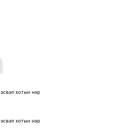
эгдсэн захиалгын
 эсвэл хотын нэр
 эсвэл хотын нэр