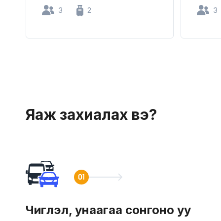
3
2
3
Яаж захиалах вэ?
Чиглэл, унаагаа сонгоно уу