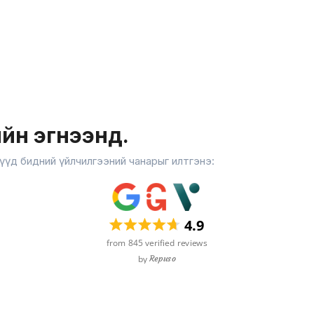
ийн эгнээнд.
үүд бидний үйлчилгээний чанарыг илтгэнэ: