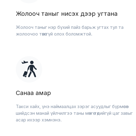
Жолооч таныг нисэх дээр угтана
Жолооч таныг нэр бүхий пайз барьж угтах тул та
жолоочоо төвөггүй олох боломжтой.
Санаа амар
Такси хайх, үнэ наймаалцах зэрэг асуудлыг бүрмөсөн
шийдсэн манай үйлчилгээ таны мөнгө төдийгүй цаг завыг
асар ихээр хэмнэнэ.