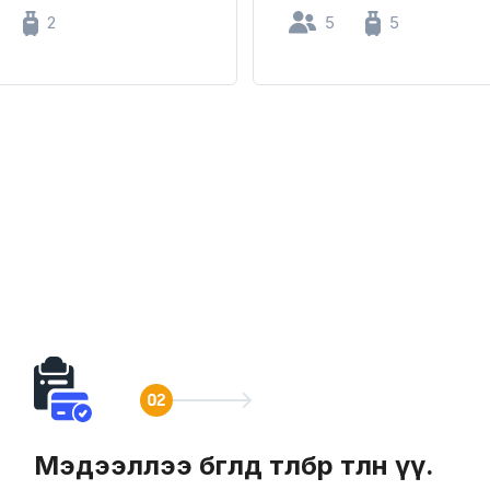
2
5
5
Мэдээллээ бөглөөд төлбөрөө төлнө үү.