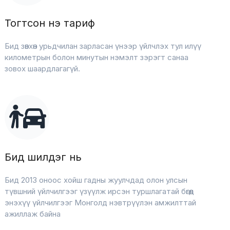
Тогтсон үнэ тариф
Бид зөвхөн урьдчилан зарласан үнээр үйлчлэх тул илүү
километрын болон минутын нэмэлт зэрэгт санаа
зовох шаардлагагүй.
Бид шилдэг нь
Бид 2013 оноос хойш гадны жуулчдад олон улсын
түвшний үйлчилгээг үзүүлж ирсэн туршлагатай бөгөөд
энэхүү үйлчилгээг Монголд нэвтрүүлэн амжилттай
ажиллаж байна