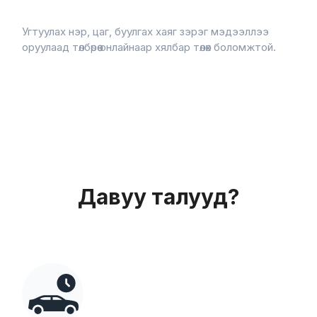
Угтуулах нэр, цаг, буулгах хаяг зэрэг мэдээллээ
оруулаад төлбөрөө онлайнаар хялбар төлөх боломжтой.
Давуу талууд?