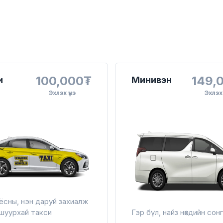
100,000₮
149,
и
Минивэн
Эхлэх үнэ
Эхлэх 
ёсны, нэн даруй захиалж
шуурхай такси
Гэр бүл, найз нөхдийн сон